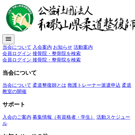
menu
当会について
入会案内
お知らせ
活動案内
会員ログイン
接骨院・整骨院を検索
会員ログイン
接骨院・整骨院を検索
当会について
当会について
柔道整復師とは
救護トレーナー派遣申込
柔道
教室の開催
サポート
入会のご案内
募集情報（有資格者・学生）
活動スケジュー
ル