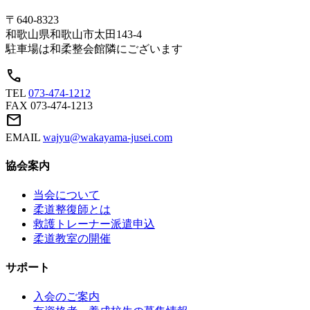
〒640-8323
和歌山県和歌山市太田143-4
駐車場は和柔整会館隣にございます
call
TEL
073-474-1212
FAX
073-474-1213
mail
EMAIL
wajyu@wakayama-jusei.com
協会案内
当会について
柔道整復師とは
救護トレーナー派遣申込
柔道教室の開催
サポート
入会のご案内