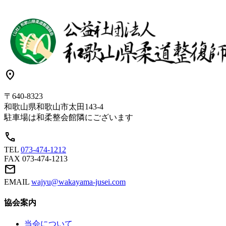
location_on
〒640-8323
和歌山県和歌山市太田143-4
駐車場は和柔整会館隣にございます
call
TEL
073-474-1212
FAX
073-474-1213
mail
EMAIL
wajyu@wakayama-jusei.com
協会案内
当会について