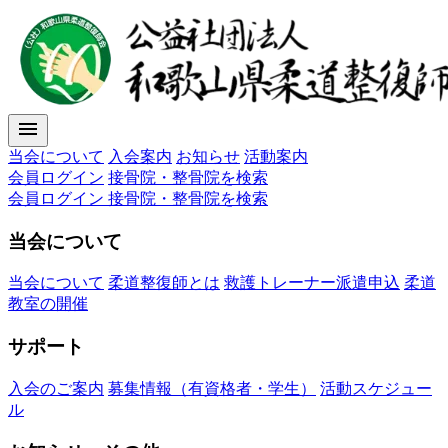
menu
当会について
入会案内
お知らせ
活動案内
会員ログイン
接骨院・整骨院を検索
会員ログイン
接骨院・整骨院を検索
当会について
当会について
柔道整復師とは
救護トレーナー派遣申込
柔道
教室の開催
サポート
入会のご案内
募集情報（有資格者・学生）
活動スケジュー
ル