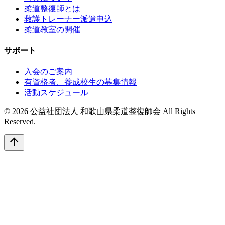
柔道整復師とは
救護トレーナー派遣申込
柔道教室の開催
サポート
入会のご案内
有資格者、養成校生の募集情報
活動スケジュール
© 2026 公益社団法人 和歌山県柔道整復師会 All Rights
Reserved.
arrow_upward