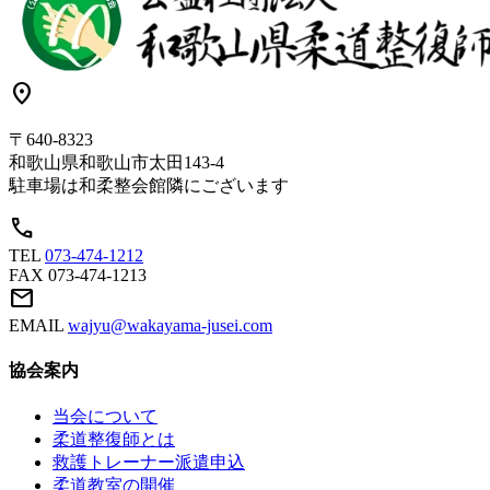
location_on
〒640-8323
和歌山県和歌山市太田143-4
駐車場は和柔整会館隣にございます
call
TEL
073-474-1212
FAX
073-474-1213
mail
EMAIL
wajyu@wakayama-jusei.com
協会案内
当会について
柔道整復師とは
救護トレーナー派遣申込
柔道教室の開催