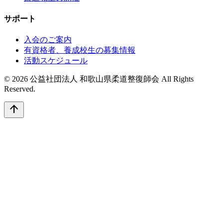
サポート
入会のご案内
有資格者、養成校生の募集情報
活動スケジュール
© 2026 公益社団法人 和歌山県柔道整復師会 All Rights
Reserved.
arrow_upward