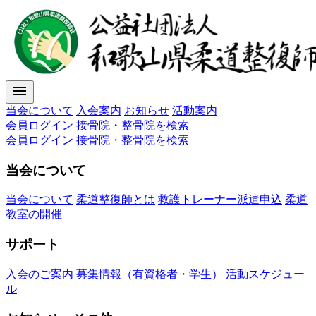
menu
当会について
入会案内
お知らせ
活動案内
会員ログイン
接骨院・整骨院を検索
会員ログイン
接骨院・整骨院を検索
当会について
当会について
柔道整復師とは
救護トレーナー派遣申込
柔道
教室の開催
サポート
入会のご案内
募集情報（有資格者・学生）
活動スケジュー
ル