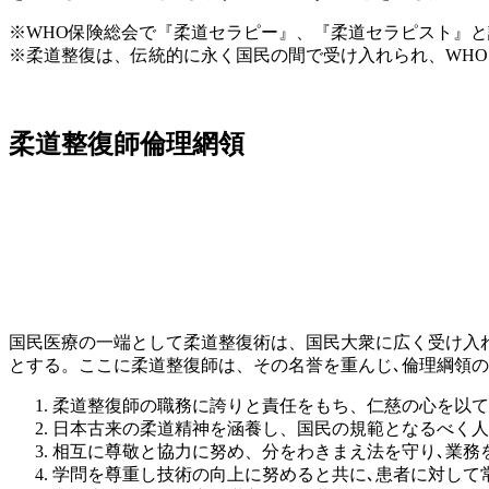
※WHO保険総会で『柔道セラピー』、『柔道セラピスト』
※柔道整復は、伝統的に永く国民の間で受け入れられ、WHOにお
柔道整復師倫理網領
国民医療の一端として柔道整復術は、国民大衆に広く受け入
とする。ここに柔道整復師は、その名誉を重んじ､倫理綱領
柔道整復師の職務に誇りと責任をもち、仁慈の心を以て
日本古来の柔道精神を涵養し、国民の規範となるべく人
相互に尊敬と協力に努め、分をわきまえ法を守り､業務
学問を尊重し技術の向上に努めると共に､患者に対して