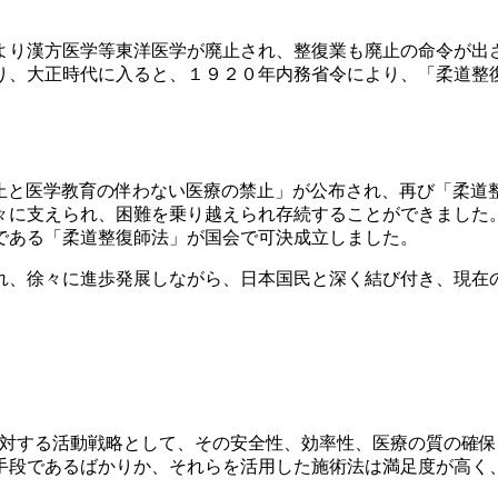
より漢方医学等東洋医学が廃止され、整復業も廃止の命令が出
り、大正時代に入ると、１９２０年内務省令により、「柔道整
止と医学教育の伴わない医療の禁止」が公布され、再び「柔道
々に支えられ、困難を乗り越えられ存続することができました。
である「柔道整復師法」が国会で可決成立しました。
れ、徐々に進歩発展しながら、日本国民と深く結び付き、現在
分野に対する活動戦略として、その安全性、効率性、医療の質の
手段であるばかりか、それらを活用した施術法は満足度が高く