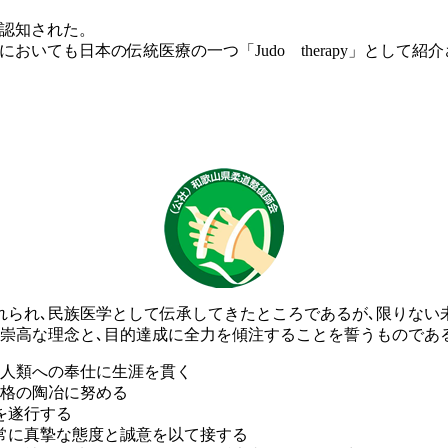
と認知された。
いても日本の伝統医療の一つ「Judo therapy」として紹
れられ､民族医学として伝承してきたところであるが､限りない
の崇高な理念と､目的達成に全力を傾注することを誓うものであ
人類への奉仕に生涯を貫く
格の陶冶に努める
を遂行する
常に真摯な態度と誠意を以て接する