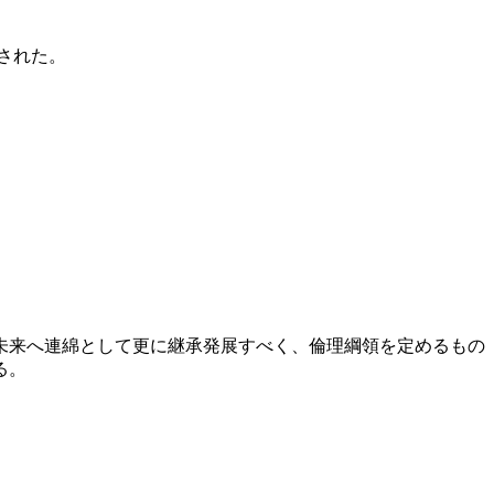
介された。
未来へ連綿として更に継承発展すべく、倫理綱領を定めるもの
る。