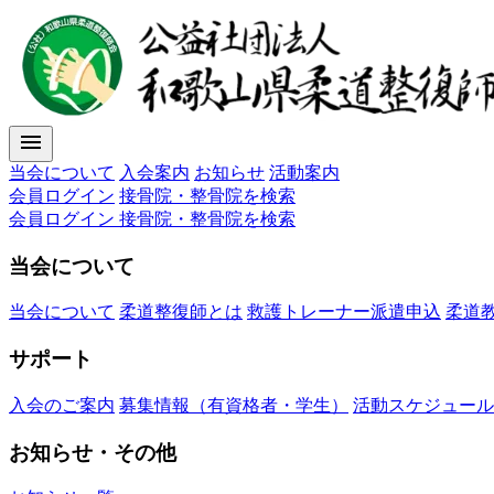
menu
当会について
入会案内
お知らせ
活動案内
会員ログイン
接骨院・整骨院を検索
会員ログイン
接骨院・整骨院を検索
当会について
当会について
柔道整復師とは
救護トレーナー派遣申込
柔道
サポート
入会のご案内
募集情報（有資格者・学生）
活動スケジュール
お知らせ・その他