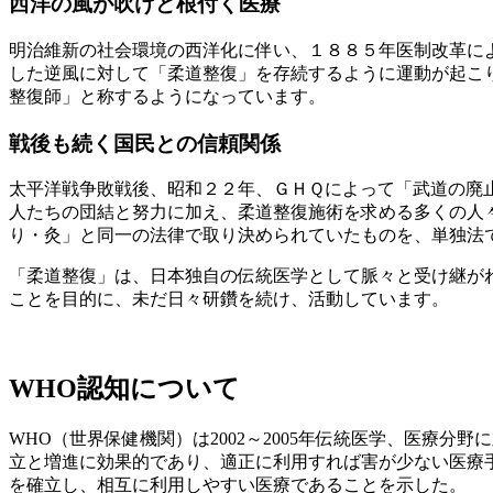
西洋の風が吹けど根付く医療
明治維新の社会環境の西洋化に伴い、１８８５年医制改革に
した逆風に対して「柔道整復」を存続するように運動が起こ
整復師」と称するようになっています。
戦後も続く国民との信頼関係
太平洋戦争敗戦後、昭和２２年、ＧＨＱによって「武道の廃
人たちの団結と努力に加え、柔道整復施術を求める多くの人
り・灸」と同一の法律で取り決められていたものを、単独法
「柔道整復」は、日本独自の伝統医学として脈々と受け継が
ことを目的に、未だ日々研鑽を続け、活動しています。
WHO認知について
WHO（世界保健機関）は2002～2005年伝統医学、医療
立と増進に効果的であり、適正に利用すれば害が少ない医療
を確立し、相互に利用しやすい医療であることを示した。