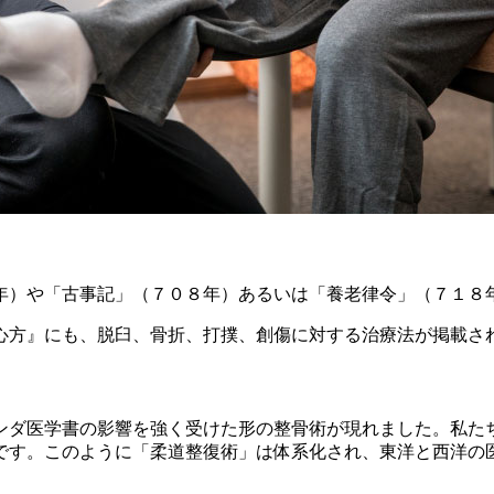
年）や「古事記」（７０８年）あるいは「養老律令」（７１８
医心方』にも、脱臼、骨折、打撲、創傷に対する治療法が掲載さ
ンダ医学書の影響を強く受けた形の整骨術が現れました。私た
です。このように「柔道整復術」は体系化され、東洋と西洋の