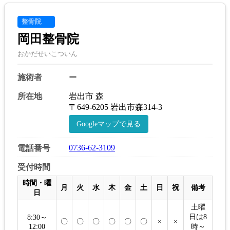
整骨院
岡田整骨院
おかだせいこついん
施術者
ー
所在地
岩出市 森
〒649-6205 岩出市森314-3
Googleマップで見る
0736-62-3109
電話番号
受付時間
時間・曜
月
火
水
木
金
土
日
祝
備考
日
土曜
日は8
8:30～
〇
〇
〇
〇
〇
〇
×
×
12:00
時～