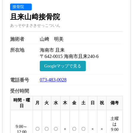
接骨院
且来山﨑接骨院
あっそやまさきせっこついん
施術者
山﨑 明美
所在地
海南市 且来
〒642-0015 海南市且来240-6
Googleマップで見る
073-483-0028
電話番号
受付時間
時間・曜
月
火
水
木
金
土
日
祝
備考
日
土曜
は
9:00～
〇
〇
〇
×
〇
〇
×
×
9:00
12:00