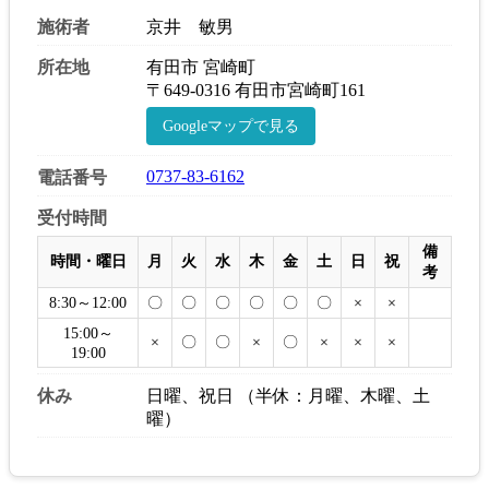
施術者
京井 敏男
所在地
有田市 宮崎町
〒649-0316 有田市宮崎町161
Googleマップで見る
0737-83-6162
電話番号
受付時間
備
時間・曜日
月
火
水
木
金
土
日
祝
考
8:30～12:00
〇
〇
〇
〇
〇
〇
×
×
15:00～
×
〇
〇
×
〇
×
×
×
19:00
休み
日曜、祝日 （半休：月曜、木曜、土
曜）