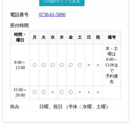
Googleマップで見る
0736-61-5890
電話番号
受付時間
時間・
月
火
水
木
金
土
日
祝
備考
曜日
水・土
曜は
8:00～
8:00～
〇
〇
〇
〇
〇
〇
×
×
13:00ま
12:00
で
予約優
先
15:00～
〇
〇
×
〇
〇
×
×
×
20:00
休み
日曜、祝日 （半休：水曜、土曜）