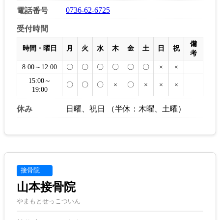
0736-62-6725
電話番号
受付時間
備
時間・曜日
月
火
水
木
金
土
日
祝
考
8:00～12:00
〇
〇
〇
〇
〇
〇
×
×
15:00～
〇
〇
〇
×
〇
×
×
×
19:00
休み
日曜、祝日 （半休：木曜、土曜）
接骨院
山本接骨院
やまもとせっこついん