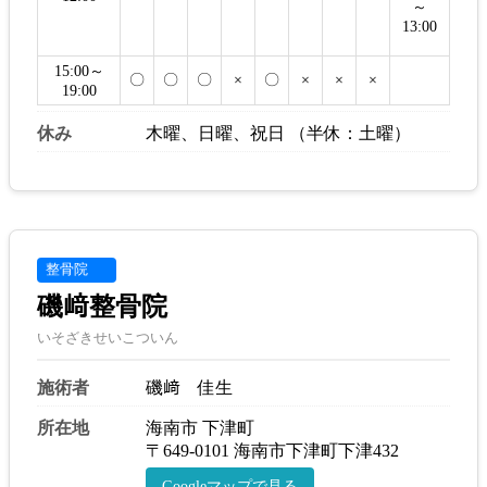
～
13:00
15:00～
〇
〇
〇
×
〇
×
×
×
19:00
休み
木曜、日曜、祝日 （半休：土曜）
整骨院
磯﨑整骨院
いそざきせいこついん
施術者
磯﨑 佳生
所在地
海南市 下津町
〒649-0101 海南市下津町下津432
Googleマップで見る