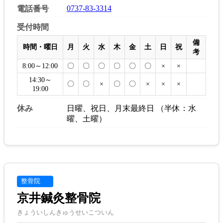
0737-83-3314
電話番号
受付時間
備
時間・曜日
月
火
水
木
金
土
日
祝
考
8:00～12:00
〇
〇
〇
〇
〇
〇
×
×
14:30～
〇
〇
×
〇
〇
×
×
×
19:00
休み
日曜、祝日、月末最終日 （半休：水
曜、土曜）
整骨院
京井鍼灸整骨院
きょういしんきゅうせいこついん