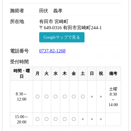
施術者
田伏 義孝
所在地
有田市 宮崎町
〒649-0316 有田市宮崎町244-1
Googleマップで見る
0737-82-1268
電話番号
受付時間
時間・曜
月
火
水
木
金
土
日
祝
備考
日
土曜
8:30～
8:30
〇
〇
〇
〇
〇
〇
×
×
12:00
～
14:00
15:00～
〇
〇
〇
〇
〇
×
×
×
20:00