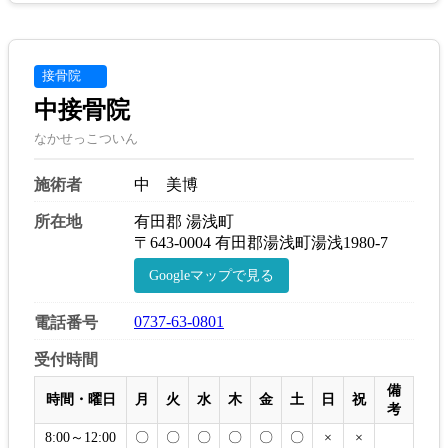
接骨院
中接骨院
なかせっこついん
施術者
中 美博
所在地
有田郡 湯浅町
〒643-0004 有田郡湯浅町湯浅1980-7
Googleマップで見る
0737-63-0801
電話番号
受付時間
備
時間・曜日
月
火
水
木
金
土
日
祝
考
8:00～12:00
〇
〇
〇
〇
〇
〇
×
×