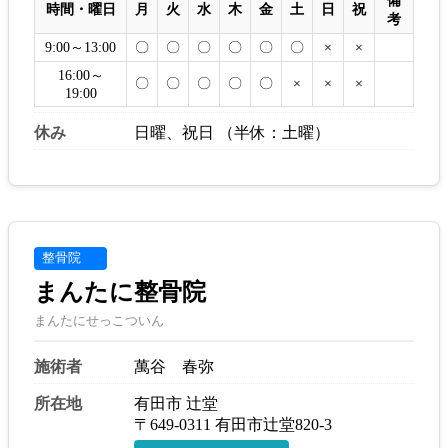
備
時間・曜日
月
火
水
木
金
土
日
祝
考
9:00～13:00
〇
〇
〇
〇
〇
〇
×
×
16:00～
〇
〇
〇
〇
〇
×
×
×
19:00
休み
日曜、祝日 （半休：土曜）
整骨院
まんたに整骨院
まんたにせっこついん
施術者
萬谷 春弥
所在地
有田市 辻堂
〒649-0311 有田市辻堂820-3