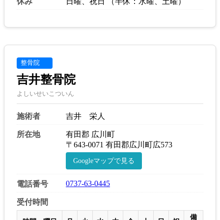
休み
日曜、祝日 （半休：水曜、土曜）
整骨院
吉井整骨院
よしいせいこついん
施術者
吉井 栄人
所在地
有田郡 広川町
〒643-0071 有田郡広川町広573
Googleマップで見る
0737-63-0445
電話番号
受付時間
備