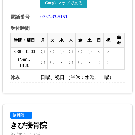
Googleマップで見る
0737-83-5151
電話番号
受付時間
備
時間・曜日
月
火
水
木
金
土
日
祝
考
8:30～12:00
〇
〇
〇
〇
〇
〇
×
×
15:00～
〇
〇
×
〇
〇
×
×
×
18:30
休み
日曜、祝日 （半休：水曜、土曜）
接骨院
きび接骨院
きびせっこついん