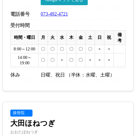
073-492-4721
電話番号
受付時間
備
時間・曜日
月
火
水
木
金
土
日
祝
考
8:00～12:00
〇
〇
〇
〇
〇
〇
×
×
14:00～
〇
〇
×
〇
〇
×
×
×
19:00
休み
日曜、祝日 （半休：水曜、土曜）
接骨院
大田ほねつぎ
おおたほねつぎ