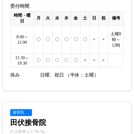
受付時間
時間・曜
月
火
水
木
金
土
日
祝
備考
日
土曜8
8:00～
〇
〇
〇
〇
〇
〇
×
×
時～
12:00
12時
15:30～
〇
〇
〇
〇
〇
×
×
×
19:30
休み
日曜、祝日 （半休：土曜）
接骨院
田伏接骨院
たぶせせっこついん