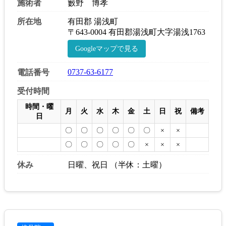
施術者
籔野 博孝
所在地
有田郡 湯浅町
〒643-0004 有田郡湯浅町大字湯浅1763
Googleマップで見る
0737-63-6177
電話番号
受付時間
時間・曜
月
火
水
木
金
土
日
祝
備考
日
〇
〇
〇
〇
〇
〇
×
×
〇
〇
〇
〇
〇
×
×
×
休み
日曜、祝日 （半休：土曜）