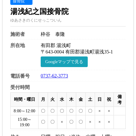
接骨院
湯浅紀之国接骨院
ゆあさきのくにせっこついん
施術者
枠谷 泰隆
所在地
有田郡 湯浅町
〒643-0004 有田郡湯浅町湯浅35-1
Googleマップで見る
0737-62-3773
電話番号
受付時間
備
時間・曜日
月
火
水
木
金
土
日
祝
考
8:00～12:00
〇
〇
〇
〇
〇
〇
×
×
15:00～
〇
〇
×
〇
〇
×
×
×
19:00