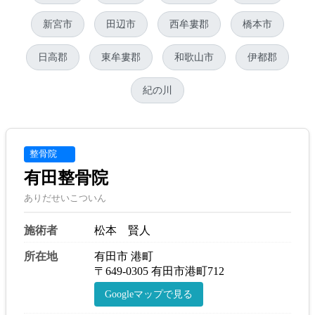
新宮市
田辺市
西牟婁郡
橋本市
日高郡
東牟婁郡
和歌山市
伊都郡
紀の川
整骨院
有田整骨院
ありだせいこついん
施術者
松本 賢人
所在地
有田市 港町
〒649-0305 有田市港町712
Googleマップで見る