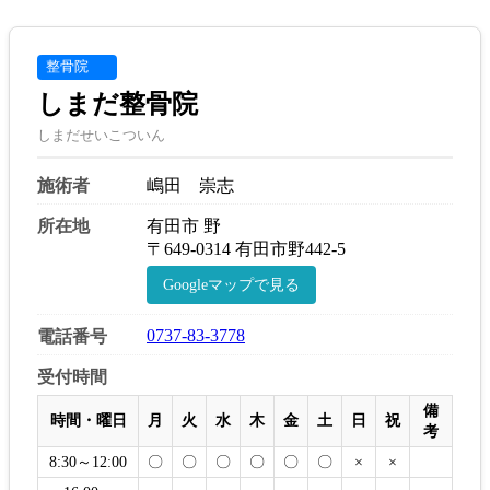
整骨院
しまだ整骨院
しまだせいこついん
施術者
嶋田 崇志
所在地
有田市 野
〒649-0314 有田市野442-5
Googleマップで見る
0737-83-3778
電話番号
受付時間
備
時間・曜日
月
火
水
木
金
土
日
祝
考
8:30～12:00
〇
〇
〇
〇
〇
〇
×
×