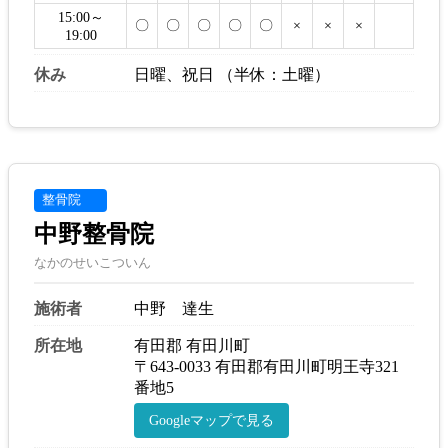
15:00～
〇
〇
〇
〇
〇
×
×
×
19:00
休み
日曜、祝日 （半休：土曜）
整骨院
中野整骨院
なかのせいこついん
施術者
中野 達生
所在地
有田郡 有田川町
〒643-0033 有田郡有田川町明王寺321
番地5
Googleマップで見る