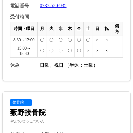
0737-52-6935
電話番号
受付時間
備
時間・曜日
月
火
水
木
金
土
日
祝
考
8:30～12:00
〇
〇
〇
〇
〇
〇
×
×
15:00～
〇
〇
〇
〇
〇
×
×
×
18:30
休み
日曜、祝日 （半休：土曜）
整骨院
薮野接骨院
やぶのせっこついん