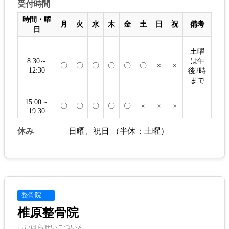
受付時間
時間・曜
月
火
水
木
金
土
日
祝
備考
日
土曜
は午
8:30～
〇
〇
〇
〇
〇
〇
×
×
12:30
後2時
まで
15:00～
〇
〇
〇
〇
〇
×
×
×
19:30
休み
日曜、祝日 （半休：土曜）
整骨院
椎原整骨院
しいはらせいこついん