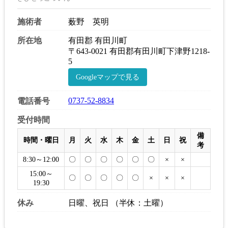
施術者
薮野 英明
所在地
有田郡 有田川町
〒643-0021 有田郡有田川町下津野1218-
5
Googleマップで見る
0737-52-8834
電話番号
受付時間
備
時間・曜日
月
火
水
木
金
土
日
祝
考
8:30～12:00
〇
〇
〇
〇
〇
〇
×
×
15:00～
〇
〇
〇
〇
〇
×
×
×
19:30
休み
日曜、祝日 （半休：土曜）