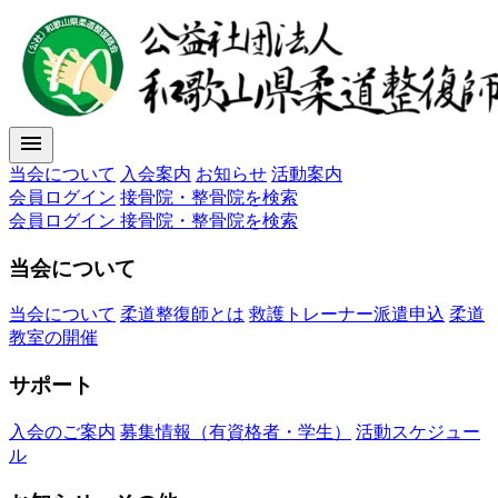
menu
当会について
入会案内
お知らせ
活動案内
会員ログイン
接骨院・整骨院を検索
会員ログイン
接骨院・整骨院を検索
当会について
当会について
柔道整復師とは
救護トレーナー派遣申込
柔道
教室の開催
サポート
入会のご案内
募集情報（有資格者・学生）
活動スケジュー
ル