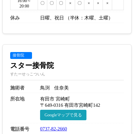
16:00～
〇
〇
〇
×
〇
×
×
×
20:00
休み
日曜、祝日 （半休：木曜、土曜）
接骨院
スター接骨院
すたーせっこついん
施術者
鳥渕 佳奈美
所在地
有田市 宮崎町
〒649-0316 有田市宮崎町142
Googleマップで見る
0737-82-2660
電話番号