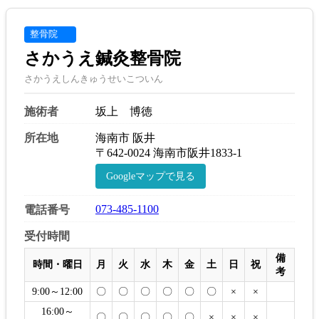
整骨院
さかうえ鍼灸整骨院
さかうえしんきゅうせいこついん
施術者
坂上 博徳
所在地
海南市 阪井
〒642-0024 海南市阪井1833-1
Googleマップで見る
073-485-1100
電話番号
受付時間
備
時間・曜日
月
火
水
木
金
土
日
祝
考
9:00～12:00
〇
〇
〇
〇
〇
〇
×
×
16:00～
〇
〇
〇
〇
〇
×
×
×