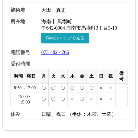
施術者
大田 真史
所在地
海南市 馬場町
〒642-0004 海南市馬場町3丁目3-10
Googleマップで見る
073-482-4706
電話番号
受付時間
備
時間・曜日
月
火
水
木
金
土
日
祝
考
8:30～12:00
〇
〇
〇
〇
〇
〇
×
×
15:00～
〇
〇
〇
×
〇
×
×
×
19:00
休み
日曜、祝日 （半休：木曜、土曜）