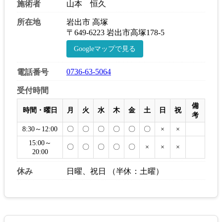
施術者
山本 恒久
所在地
岩出市 高塚
〒649-6223 岩出市高塚178-5
Googleマップで見る
0736-63-5064
電話番号
受付時間
備
時間・曜日
月
火
水
木
金
土
日
祝
考
8:30～12:00
〇
〇
〇
〇
〇
〇
×
×
15:00～
〇
〇
〇
〇
〇
×
×
×
20:00
休み
日曜、祝日 （半休：土曜）