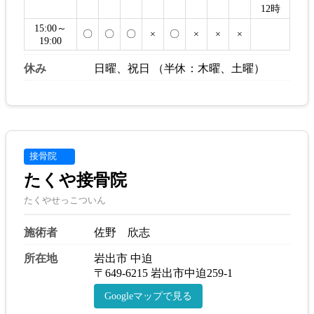
12時
15:00～
〇
〇
〇
×
〇
×
×
×
19:00
休み
日曜、祝日 （半休：木曜、土曜）
接骨院
たくや接骨院
たくやせっこついん
施術者
佐野 欣志
所在地
岩出市 中迫
〒649-6215 岩出市中迫259-1
Googleマップで見る