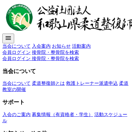
menu
当会について
入会案内
お知らせ
活動案内
会員ログイン
接骨院・整骨院を検索
会員ログイン
接骨院・整骨院を検索
当会について
当会について
柔道整復師とは
救護トレーナー派遣申込
柔道
教室の開催
サポート
入会のご案内
募集情報（有資格者・学生）
活動スケジュー
ル