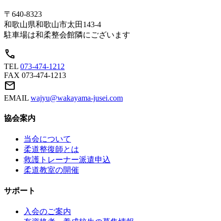
〒640-8323
和歌山県和歌山市太田143-4
駐車場は和柔整会館隣にございます
call
TEL
073-474-1212
FAX
073-474-1213
mail
EMAIL
wajyu@wakayama-jusei.com
協会案内
当会について
柔道整復師とは
救護トレーナー派遣申込
柔道教室の開催
サポート
入会のご案内