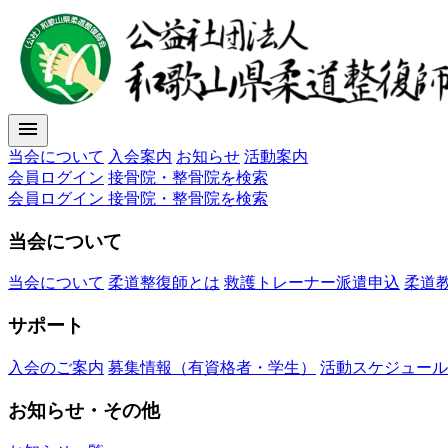
menu
当会について
入会案内
お知らせ
活動案内
会員ログイン
接骨院・整骨院を検索
会員ログイン
接骨院・整骨院を検索
当会について
当会について
柔道整復師とは
救護トレーナー派遣申込
柔道
サポート
入会のご案内
募集情報（有資格者・学生）
活動スケジュール
お知らせ・その他