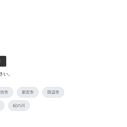
索
さい。
御坊市
新宮市
田辺市
紀の川