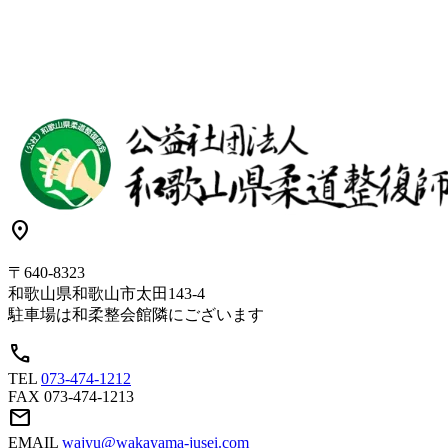
location_on
〒640-8323
和歌山県和歌山市太田143-4
駐車場は和柔整会館隣にございます
call
TEL
073-474-1212
FAX
073-474-1213
mail
EMAIL
wajyu@wakayama-jusei.com