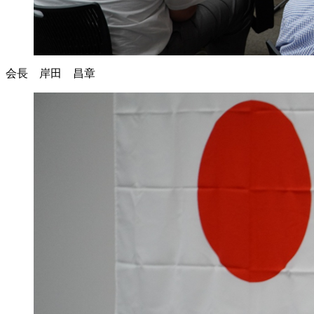
会長 岸田 昌章