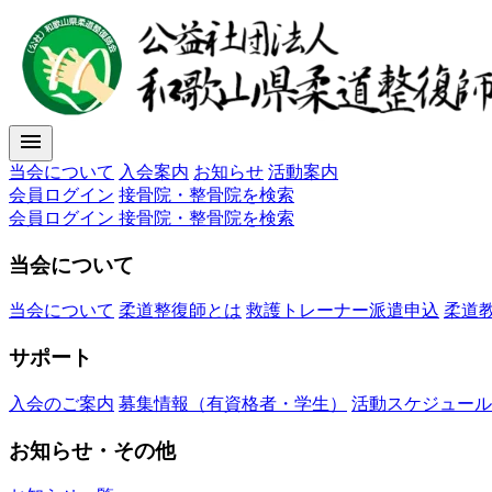
menu
当会について
入会案内
お知らせ
活動案内
会員ログイン
接骨院・整骨院を検索
会員ログイン
接骨院・整骨院を検索
当会について
当会について
柔道整復師とは
救護トレーナー派遣申込
柔道
サポート
入会のご案内
募集情報（有資格者・学生）
活動スケジュール
お知らせ・その他