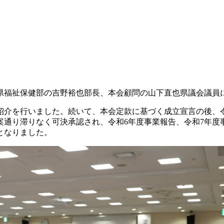
県福祉保健部の吉野裕也部長、本会顧問の山下直也県議会議員
紹介を行いました。続いて、本会定款に基づく成立宣言の後、
通り滞りなく可決承認され、令和6年度事業報告、令和7年度
となりました。