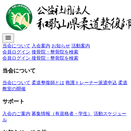
menu
当会について
入会案内
お知らせ
活動案内
会員ログイン
接骨院・整骨院を検索
会員ログイン
接骨院・整骨院を検索
当会について
当会について
柔道整復師とは
救護トレーナー派遣申込
柔道
教室の開催
サポート
入会のご案内
募集情報（有資格者・学生）
活動スケジュー
ル