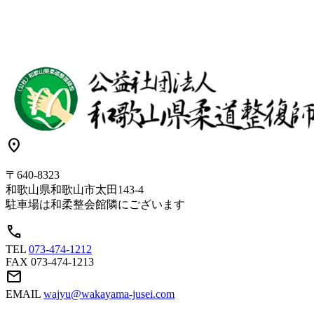
location_on
〒640-8323
和歌山県和歌山市太田143-4
駐車場は和柔整会館隣にございます
call
TEL
073-474-1212
FAX
073-474-1213
mail
EMAIL
wajyu@wakayama-jusei.com