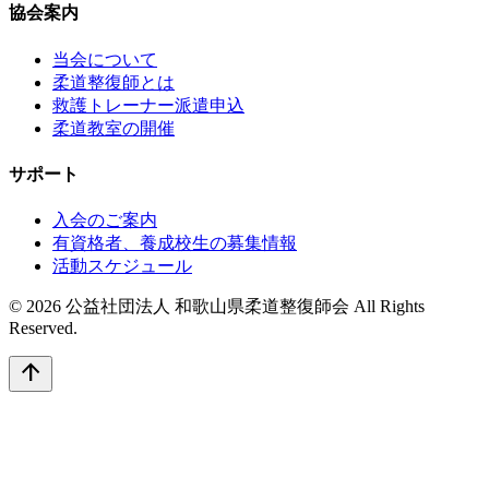
協会案内
当会について
柔道整復師とは
救護トレーナー派遣申込
柔道教室の開催
サポート
入会のご案内
有資格者、養成校生の募集情報
活動スケジュール
© 2026 公益社団法人 和歌山県柔道整復師会 All Rights
Reserved.
arrow_upward