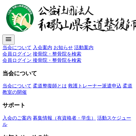
menu
当会について
入会案内
お知らせ
活動案内
会員ログイン
接骨院・整骨院を検索
会員ログイン
接骨院・整骨院を検索
当会について
当会について
柔道整復師とは
救護トレーナー派遣申込
柔道
教室の開催
サポート
入会のご案内
募集情報（有資格者・学生）
活動スケジュー
ル