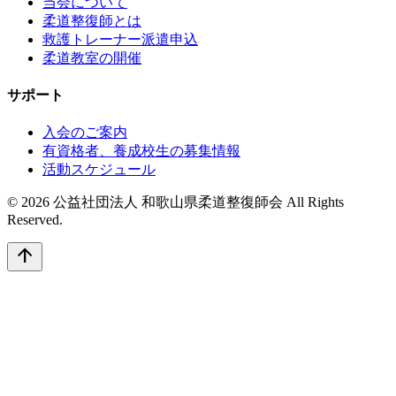
当会について
柔道整復師とは
救護トレーナー派遣申込
柔道教室の開催
サポート
入会のご案内
有資格者、養成校生の募集情報
活動スケジュール
© 2026 公益社団法人 和歌山県柔道整復師会 All Rights
Reserved.
arrow_upward