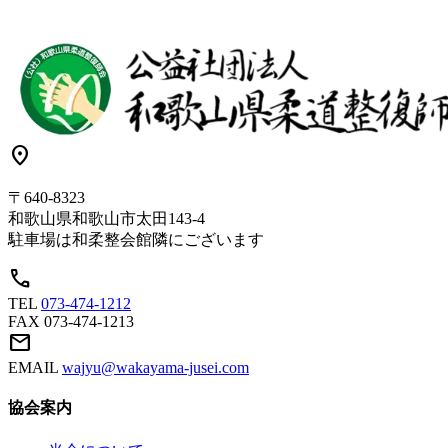
location_on
〒640-8323
和歌山県和歌山市太田143-4
駐車場は和柔整会館隣にございます
call
TEL
073-474-1212
FAX
073-474-1213
mail
EMAIL
wajyu@wakayama-jusei.com
協会案内