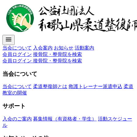
menu
当会について
入会案内
お知らせ
活動案内
会員ログイン
接骨院・整骨院を検索
会員ログイン
接骨院・整骨院を検索
当会について
当会について
柔道整復師とは
救護トレーナー派遣申込
柔道
教室の開催
サポート
入会のご案内
募集情報（有資格者・学生）
活動スケジュー
ル