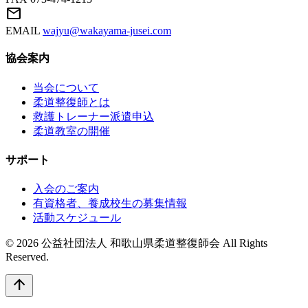
mail
EMAIL
wajyu@wakayama-jusei.com
協会案内
当会について
柔道整復師とは
救護トレーナー派遣申込
柔道教室の開催
サポート
入会のご案内
有資格者、養成校生の募集情報
活動スケジュール
© 2026 公益社団法人 和歌山県柔道整復師会 All Rights
Reserved.
arrow_upward