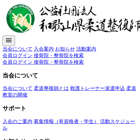
menu
当会について
入会案内
お知らせ
活動案内
会員ログイン
接骨院・整骨院を検索
会員ログイン
接骨院・整骨院を検索
当会について
当会について
柔道整復師とは
救護トレーナー派遣申込
柔道
教室の開催
サポート
入会のご案内
募集情報（有資格者・学生）
活動スケジュー
ル