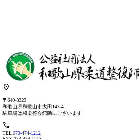
location_on
〒640-8323
和歌山県和歌山市太田143-4
駐車場は和柔整会館隣にございます
call
TEL
073-474-1212
FAX
073-474-1213