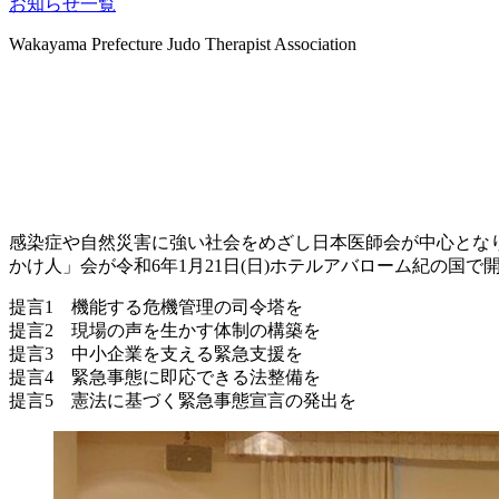
お知らせ一覧
Wakayama Prefecture Judo Therapist Association
トピックス
感染症や自然災害に強い社会をめざし日本医師会が中心とな
かけ人」会が令和6年1月21日(日)ホテルアバローム紀の国
提言1 機能する危機管理の司令塔を
提言2 現場の声を生かす体制の構築を
提言3 中小企業を支える緊急支援を
提言4 緊急事態に即応できる法整備を
提言5 憲法に基づく緊急事態宣言の発出を