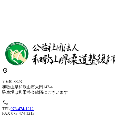
location_on
〒640-8323
和歌山県和歌山市太田143-4
駐車場は和柔整会館隣にございます
call
TEL
073-474-1212
FAX
073-474-1213