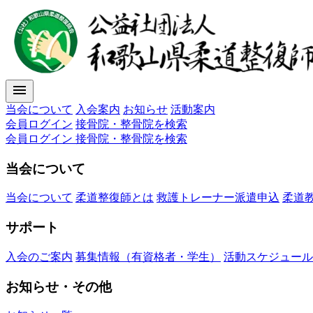
menu
当会について
入会案内
お知らせ
活動案内
会員ログイン
接骨院・整骨院を検索
会員ログイン
接骨院・整骨院を検索
当会について
当会について
柔道整復師とは
救護トレーナー派遣申込
柔道
サポート
入会のご案内
募集情報（有資格者・学生）
活動スケジュール
お知らせ・その他