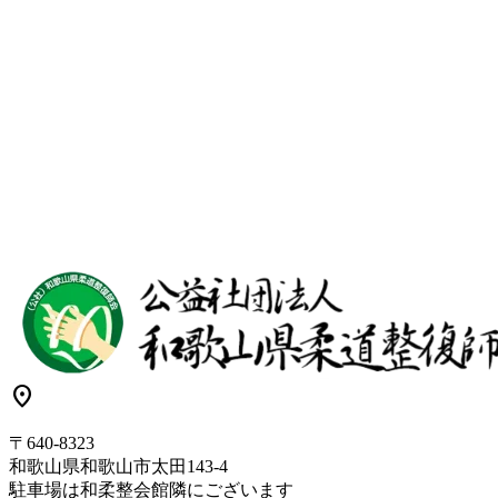
location_on
〒640-8323
和歌山県和歌山市太田143-4
駐車場は和柔整会館隣にございます