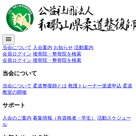
menu
当会について
入会案内
お知らせ
活動案内
会員ログイン
接骨院・整骨院を検索
会員ログイン
接骨院・整骨院を検索
当会について
当会について
柔道整復師とは
救護トレーナー派遣申込
柔道
教室の開催
サポート
入会のご案内
募集情報（有資格者・学生）
活動スケジュー
ル