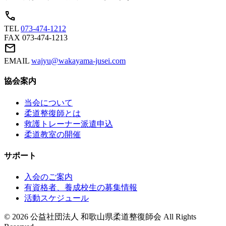
call
TEL
073-474-1212
FAX
073-474-1213
mail
EMAIL
wajyu@wakayama-jusei.com
協会案内
当会について
柔道整復師とは
救護トレーナー派遣申込
柔道教室の開催
サポート
入会のご案内
有資格者、養成校生の募集情報
活動スケジュール
© 2026 公益社団法人 和歌山県柔道整復師会 All Rights