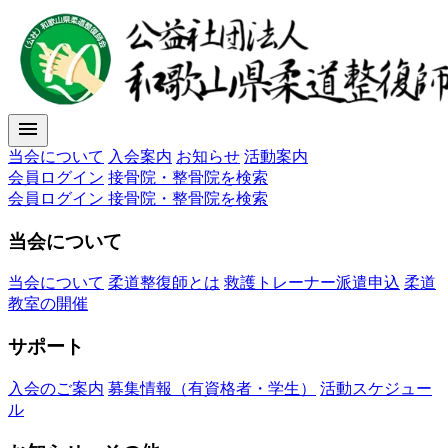
menu
当会について
入会案内
お知らせ
活動案内
会員ログイン
接骨院・整骨院を検索
会員ログイン
接骨院・整骨院を検索
当会について
当会について
柔道整復師とは
救護トレーナー派遣申込
柔道
教室の開催
サポート
入会のご案内
募集情報（有資格者・学生）
活動スケジュー
ル