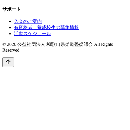
サポート
入会のご案内
有資格者、養成校生の募集情報
活動スケジュール
© 2026 公益社団法人 和歌山県柔道整復師会 All Rights
Reserved.
arrow_upward