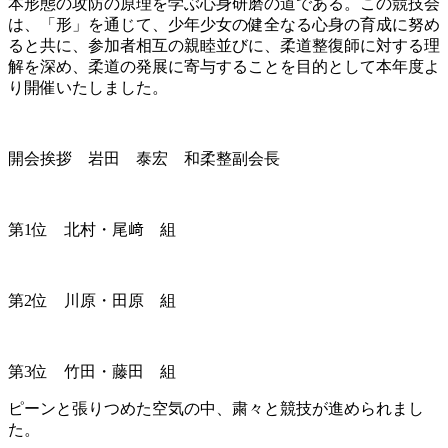
本形態の攻防の原理を学ぶ心身研磨の道である。この競技会
は、「形」を通じて、少年少女の健全なる心身の育成に努め
ると共に、参加者相互の親睦並びに、柔道整復師に対する理
解を深め、柔道の発展に寄与することを目的として本年度よ
り開催いたしました。
開会挨拶 岩田 泰宏 和柔整副会長
第1位 北村・尾﨑 組
第2位 川原・田原 組
第3位 竹田・藤田 組
ピーンと張りつめた空気の中、粛々と競技が進められまし
た。