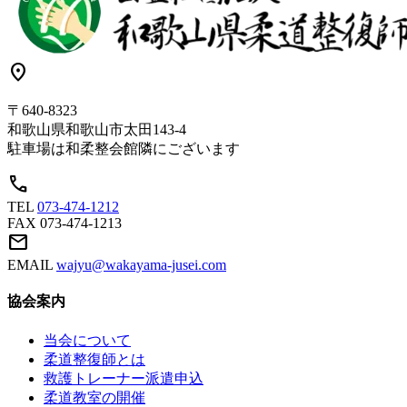
location_on
〒640-8323
和歌山県和歌山市太田143-4
駐車場は和柔整会館隣にございます
call
TEL
073-474-1212
FAX
073-474-1213
mail
EMAIL
wajyu@wakayama-jusei.com
協会案内
当会について
柔道整復師とは
救護トレーナー派遣申込
柔道教室の開催