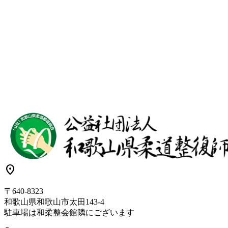
location_on
〒640-8323
和歌山県和歌山市太田143-4
駐車場は和柔整会館隣にございます