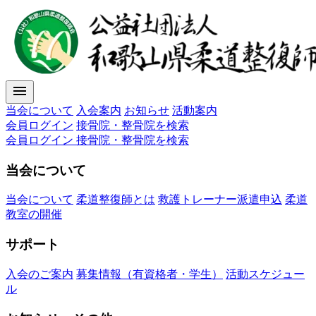
menu
当会について
入会案内
お知らせ
活動案内
会員ログイン
接骨院・整骨院を検索
会員ログイン
接骨院・整骨院を検索
当会について
当会について
柔道整復師とは
救護トレーナー派遣申込
柔道
教室の開催
サポート
入会のご案内
募集情報（有資格者・学生）
活動スケジュー
ル