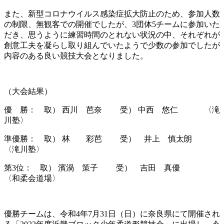
また、新型コロナウイルス感染症拡大防止のため、参加人数
の制限、無観客での開催でしたが、3団体5チームに参加いた
だき、思うように練習時間のとれない状況の中、それぞれが
創意工夫を凝らし取り組んでいたようで少数の参加でしたが
内容のある良い競技大会となりました。
（大会結果）
優 勝： 取） 西川 芭奈 受） 中西 悠仁 〈滝
川塾〉
準優勝： 取） 林 彩芭 受） 井上 慎太朗
〈滝川塾〉
第3位： 取） 濱渦 策子 受） 吉田 真優
〈和柔会道場〉
優勝チームは、令和4年7月31日（日）に奈良県にて開催され