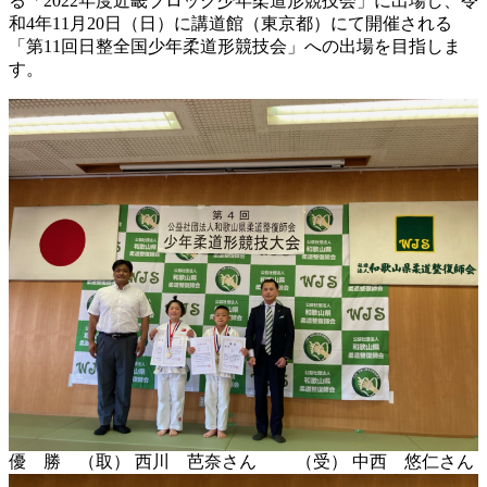
る「2022年度近畿ブロック少年柔道形競技会」に出場し、令
和4年11月20日（日）に講道館（東京都）にて開催される
「第11回日整全国少年柔道形競技会」への出場を目指しま
す。
優 勝 （取） 西川 芭奈さん （受） 中西 悠仁さん