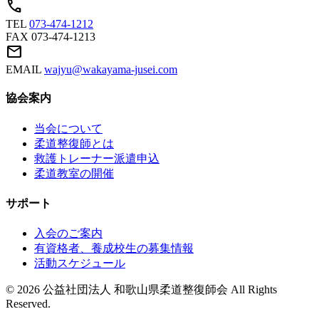
call
TEL
073-474-1212
FAX
073-474-1213
mail
EMAIL
wajyu@wakayama-jusei.com
協会案内
当会について
柔道整復師とは
救護トレーナー派遣申込
柔道教室の開催
サポート
入会のご案内
有資格者、養成校生の募集情報
活動スケジュール
© 2026 公益社団法人 和歌山県柔道整復師会 All Rights
Reserved.