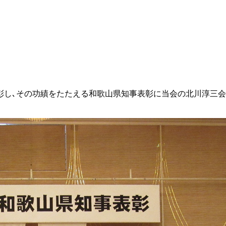
し､その功績をたたえる和歌山県知事表彰に当会の北川淳三会員