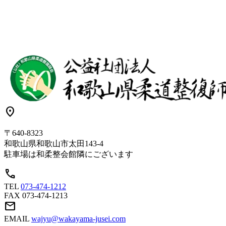
location_on
〒640-8323
和歌山県和歌山市太田143-4
駐車場は和柔整会館隣にございます
call
TEL
073-474-1212
FAX
073-474-1213
mail
EMAIL
wajyu@wakayama-jusei.com