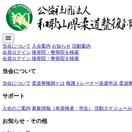
menu
当会について
入会案内
お知らせ
活動案内
会員ログイン
接骨院・整骨院を検索
会員ログイン
接骨院・整骨院を検索
当会について
当会について
柔道整復師とは
救護トレーナー派遣申込
柔道
サポート
入会のご案内
募集情報（有資格者・学生）
活動スケジュール
お知らせ・その他