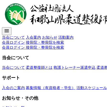
menu
当会について
入会案内
お知らせ
活動案内
会員ログイン
接骨院・整骨院を検索
会員ログイン
接骨院・整骨院を検索
当会について
当会について
柔道整復師とは
救護トレーナー派遣申込
柔道
サポート
入会のご案内
募集情報（有資格者・学生）
活動スケジュール
お知らせ・その他