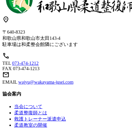
location_on
〒640-8323
和歌山県和歌山市太田143-4
駐車場は和柔整会館隣にございます
call
TEL
073-474-1212
FAX
073-474-1213
mail
EMAIL
wajyu@wakayama-jusei.com
協会案内
当会について
柔道整復師とは
救護トレーナー派遣申込
柔道教室の開催