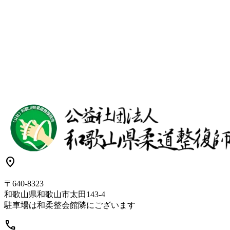
location_on
〒640-8323
和歌山県和歌山市太田143-4
駐車場は和柔整会館隣にございます
call