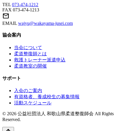
TEL
073-474-1212
FAX
073-474-1213
mail
EMAIL
wajyu@wakayama-jusei.com
協会案内
当会について
柔道整復師とは
救護トレーナー派遣申込
柔道教室の開催
サポート
入会のご案内
有資格者、養成校生の募集情報
活動スケジュール
© 2026 公益社団法人 和歌山県柔道整復師会 All Rights
Reserved.