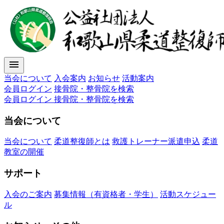
menu
当会について
入会案内
お知らせ
活動案内
会員ログイン
接骨院・整骨院を検索
会員ログイン
接骨院・整骨院を検索
当会について
当会について
柔道整復師とは
救護トレーナー派遣申込
柔道
教室の開催
サポート
入会のご案内
募集情報（有資格者・学生）
活動スケジュー
ル